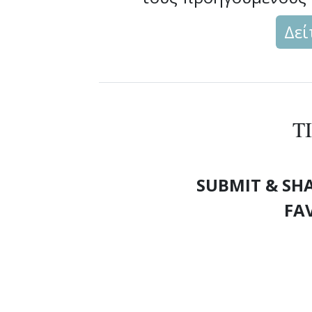
Δεί
T
SUBMIT & SH
FA