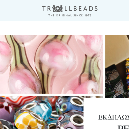
ΕΚΔΉΛΩ
P