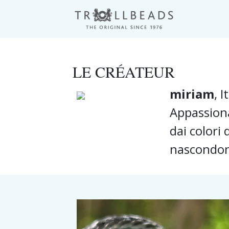
LE CRÉATEUR
miriam
, I
Appassiona
dai colori 
nascondon